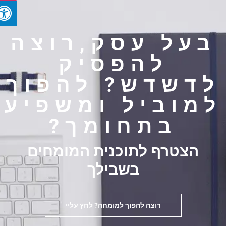
בעל עסק,רוצה
להפסיק
דשדש? להפוך
מוביל ומשפיע
בתחומך?
הצטרף לתוכנית המומחים
בשבילך
רוצה להפוך למומחה? לחץ עליי